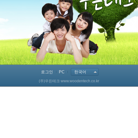
로그인
PC
한국어
(주)우든테크 www.woodentech.co.kr